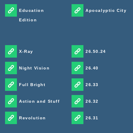
Education
Apocalyptic City
Edition
X-Ray
26.50.24
Night Vision
26.40
Full Bright
26.33
Action and Stuff
26.32
Revolution
26.31