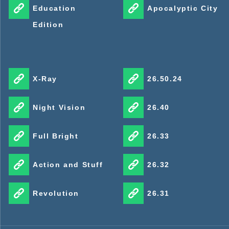
Education
Apocalyptic City
Edition
X-Ray
26.50.24
Night Vision
26.40
Full Bright
26.33
Action and Stuff
26.32
Revolution
26.31