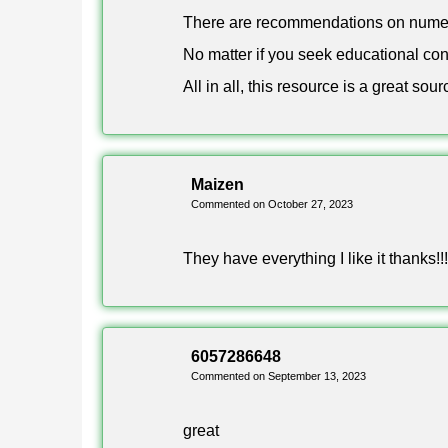
There are recommendations on nume
Гибридный режим, совмещающий классический
No matter if you seek educational con
кровати, а затем переходят к чистому выжив
All in all, this resource is a great s
Самая разнообразная карта в сборнике — для 
Мультиплеер и Установк
Maizen
Commented on October 27, 2023
They have everything I like it thanks!!!
Все карты сборника рассчитаны на Мультипле
соревновательными и непредсказуемыми стан
Скачай файл .mcworld и открой его на Андрои
6057286648
Экспериментальный режим не требуется.
Commented on September 13, 2023
great
Пошаговая инструкция по установке доступ