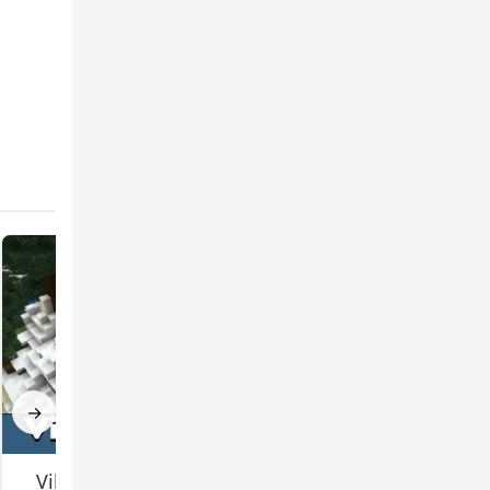
ть
ала
→
Village Maps for
School Map for