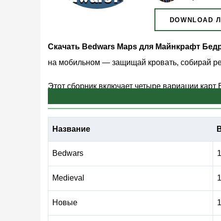
DOWNLOAD 
Скачать Bedwars Maps для Майнкрафт Бед
на мобильном — защищай кровать, собирай ре
Этот сборник включает четыре вариации карт
цели: защити свою кровать любой ценой и уни
достаточно соревновательны, чтобы удержать
Название
Все карты бесплатны и работают на Андроид.
Bedwars
1
Как Работает Bedwars
Medieval
1
Новые
1
Игроки появляются на отдельных островах и 