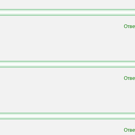
Детали
Отве
MCPE 1.14 – 1.26
Андроид
.mcworld
PvP / Миниигра
Отве
До 30
До 4 команд
4 вариации Bedwars
Отве