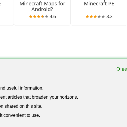
E
Minecraft Maps for
Minecraft PE
Android?
ге. Четыре команды соревнуются на одной площадке по тем
3.6
3.2
ее четырёх игроков.
30 игроков могут участвовать в одном матче. Идеально дл
ндный бой.
Отве
циями и двумя режимами игры. Создана для небольших се
тников.
and useful information.
ent articles that broaden your horizons.
ровку, что делает матчи разнообразными на протяжении
on shared on this site.
it convenient to use.