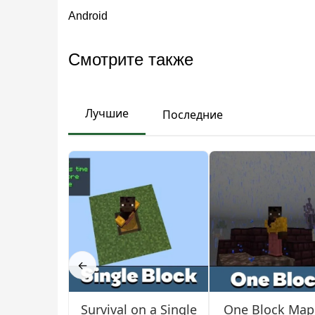
Android
Классический Bedwars
Смотрите также
Стандартная версия с несколькими островами
игроков соревнуются одновременно. Генерат
Лучшие
Последние
автоматически.
Версия включает
систему торговли
, автомати
минералов. В лобби есть паркур-зона — чтобы 
Торговцы-жители предлагают широкий выбор
— это даст преимущество в бою.
←
Средневековый Bedwars
Survival on a Single
One Block Map