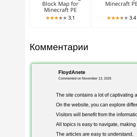
Block Map for
Minecraft P
Minecraft PE
Тематическая версия в средневековом сеттин
3.1
3.4
основным правилам. Для старта нужно не мен
Эта версия масштабируется значительно — до 
Комментарии
больших компаний, ищущих интенсивный кома
New Bedwars
FloydAnete
Commented on November 13, 2025
Тематическая карта с четырьмя разными лока
разработчик рекомендует начинать с двух учас
The site contains a lot of captivating 
On the website, you can explore differ
Каждая локация предлагает уникальную плани
Visitors will benefit from the informati
нескольких сессий.
All topics is easy to navigate, making 
Bedwars или Выживание
The articles are easy to understand.