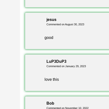
Параметр
jesus
Commented on August 30, 2023
Версия
good
Платформа
Формат файла
LuP3DuP3
Жанр
Commented on January 29, 2023
Макс. игроков
love this
Команды
Карт в сборнике
Bob
Commented on November 10, 2022