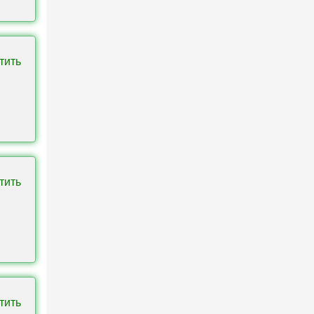
тить
тить
тить