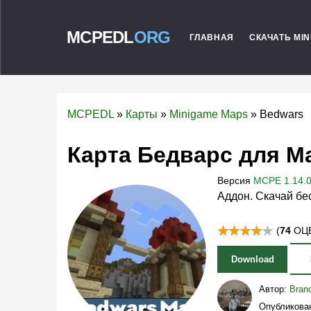
MCPEDL
ORG
ГЛАВНАЯ
СКАЧАТЬ MI
MCPEDL
»
Карты
»
Minigame Maps
»
Bedwars
Карта Бедварс для М
Версия
MCPE 1.14.0 
Аддон. Скачай бе
(
74
ОЦЕ
Download
Автор:
Bran
Опубликован