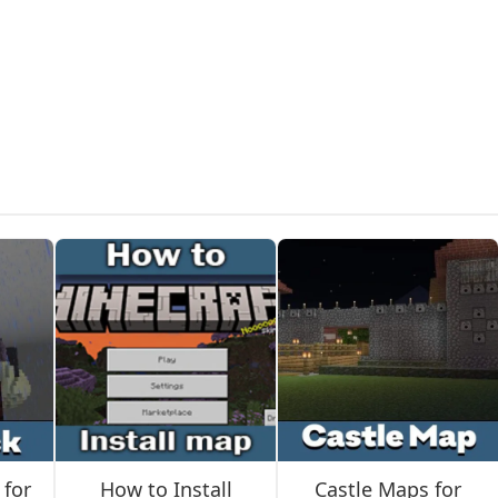
 и большим центральным. До четырёх команд по четыре-пя
оры минералов на каждом острове производят ресурсы
ческий ремонт снаряжения и многоуровневые генераторы
не скучать в ожидании матча.
 оружия, брони и утилитарных блоков. Фармь золото с самого нач
 for
How to Install
Castle Maps for