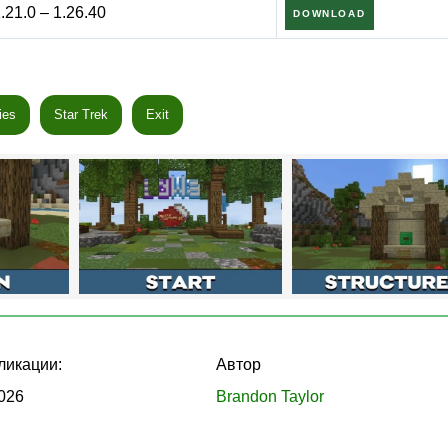
териалы со временем.
.21.0 – 1.26.40
DOWNLOAD
нивай его у торговцев-жителей на мечи, броню и блоки.
 уничтожения их кроватей.
ies
Star Trek
Exit
на больше не может возрождаться. Уничтожь всех оставшихся игро
вшая команда.
 цела. Как только она сломана, следующая смерть будет
рвым приоритетом.
 для Майнкрафт Бедрок
— лучших соревновательных карт для
ликации:
Автор
026
Brandon Taylor