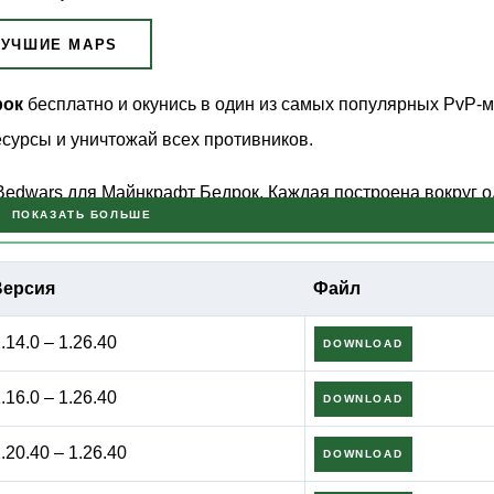
ЛУЧШИЕ MAPS
рок
бесплатно и окунись в один из самых популярных PvP-
сурсы и уничтожай всех противников.
 Bedwars для Майнкрафт Бедрок. Каждая построена вокруг 
ПОКАЗАТЬ БОЛЬШЕ
чтожь чужие. Правила достаточно просты для новичков, но
 опытных игроков.
Версия
Файл
 Для полноценной игры необходим Мультиплеер.
.14.0 – 1.26.40
DOWNLOAD
.16.0 – 1.26.40
DOWNLOAD
.20.40 – 1.26.40
DOWNLOAD
собирают ресурсы с
генераторов минералов
. Они производя