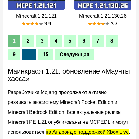
Minecraft 1.21.121
Minecraft 1.21.130.26
3.9
3.7
1
2
3
4
5
6
7
8
9
…
15
Следующая
Майнкрафт 1.21: обновление «Маунты
хаоса»
Разработчики Mojang продолжают активно
развивать экосистему Minecraft Pocket Edition и
Minecraft Bedrock Edition. Все актуальные релизы
Minecraft PE 1.21 опубликованы на MCPEDL и могут
использоваться
на Андроид с поддержкой Xbox Live
.