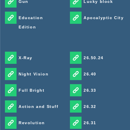
Gun
Lucky block
Education
Apocalyptic City
Edition
X-Ray
26.50.24
Night Vision
26.40
Full Bright
26.33
Action and Stuff
26.32
Revolution
26.31