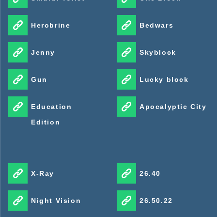
Herobrine
Bedwars
Jenny
Skyblock
Gun
Lucky block
Education
Apocalyptic City
Edition
X-Ray
26.40
Night Vision
26.50.22