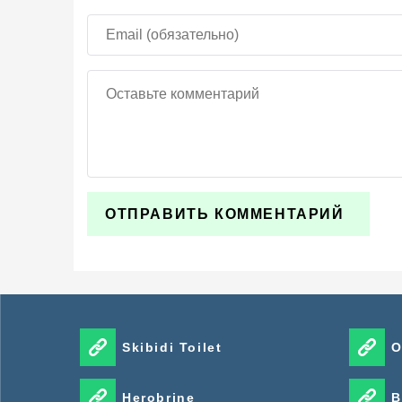
Skibidi Toilet
O
Herobrine
B