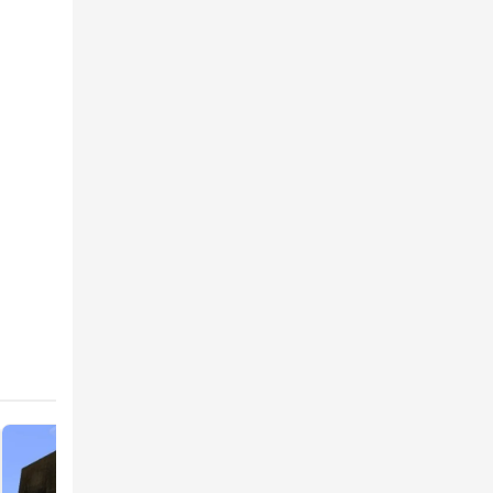
ектно
й не