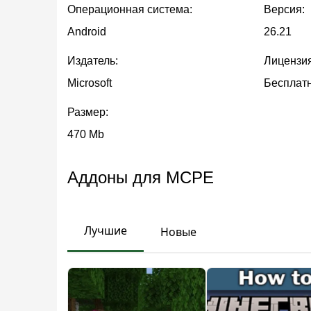
Операционная система:
Версия:
Нажатие "Найти людей" без авторизации в ак
Android
26.21
отслеживалась как MCPE-235488 и устранена в
Издатель:
Лицензия
После установки Майнкрафт 26.21 / 1.26.21
Microsoft
Бесплат
без принудительных вылетов на устройства
Размер:
470 Mb
Исправление Block Traits
Аддоны для MCPE
Аддоны, использующие format_version 1.26.20
должны
снова работать корректно
без изменен
Лучшие
Новые
Это исправление актуально прежде всего д
затронут.