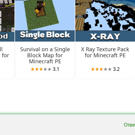
.21 / 1.26.21
 и установи вручную, если обновление ещё не дошло до тво
ию миров перед установкой любой новой сборки.
l
Survival on a Single
X Ray Texture Pack
и превью посети страницу
версий Майнкрафт 26
.
 for
Block Map for
for Minecraft PE
Minecraft PE
x Changelog
3.1
3.2
Отве