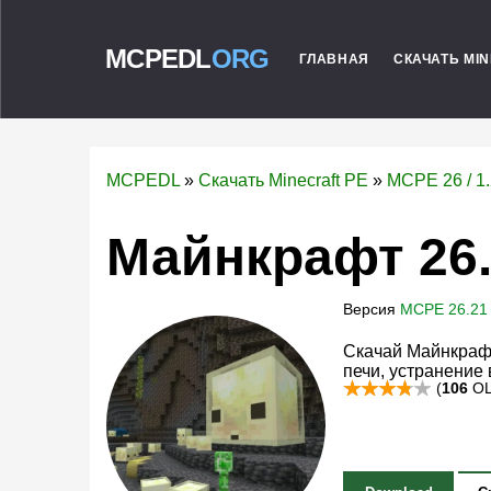
MCPEDL
ORG
ГЛАВНАЯ
СКАЧАТЬ MI
MCPEDL
»
Скачать Minecraft PE
»
MCPE 26 / 1
Майнкрафт 26
Версия
MCPE 26.21
Скачай Майнкрафт
печи, устранение 
(
106
ОЦ