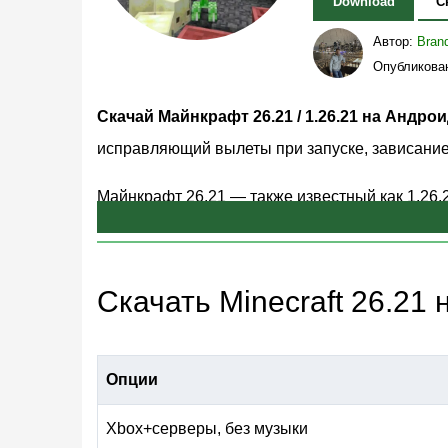
Download
С
Автор:
Bran
Опубликован
Скачай Майнкрафт 26.21 / 1.26.21 на Андро
исправляющий вылеты при запуске, зависание 
Майнкрафт 26.21 — также известный как 1.26.2
обновление 26.20 вызывало вылеты на твоём у
для установки. Игроки также могут использов
мобильных версий для Андроид.
Скачать Minecraft 26.21
Что исправляет Майнкраф
Опции
Mojang выпустила этот Хотфикс быстро после 
Xbox+серверы, без музыки