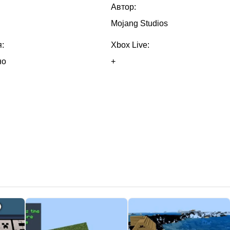
Автор:
каунте Xbox вызывало мгновенный вылет. Проблема
Mojang Studios
 этой сборке.
:
Xbox Live:
 экран социального взаимодействия и процесс входа работают корр
но
+
х Андроид.
 или выше, которые вели себя непредсказуемо после 26.20,
ий в файлах мира.
ля игроков, использующих аддоны сообщества. Ванильный геймпле