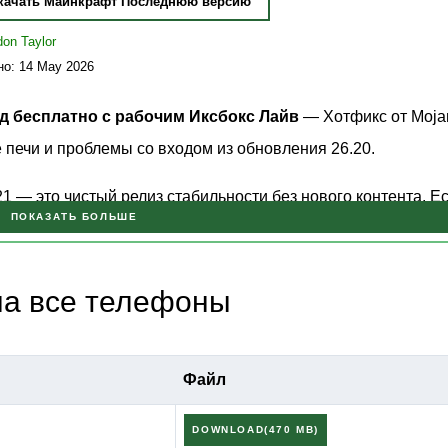
качать Майнкрафт Последнюю версию
don Taylor
о: 14 May 2026
ид бесплатно с рабочим Иксбокс Лайв
— Хотфикс от Moja
печи и проблемы со входом из обновления 26.20.
1 — это чистый релиз стабильности без нового контента. Е
ПОКАЗАТЬ БОЛЬШЕ
стройстве или зависало при открытии печи, это именно та 
ать основной раздел
скачать Майнкрафт APK
для поиска дру
 на все телефоны
т 26.21 / 1.26.21
Файл
26.20 для устранения нескольких проблем, выявленных на
DOWNLOAD(470 MB)