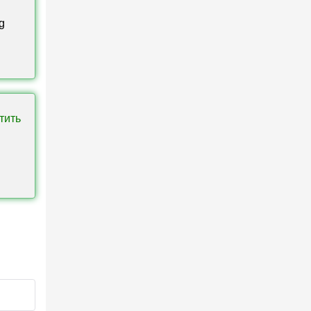
g
тить