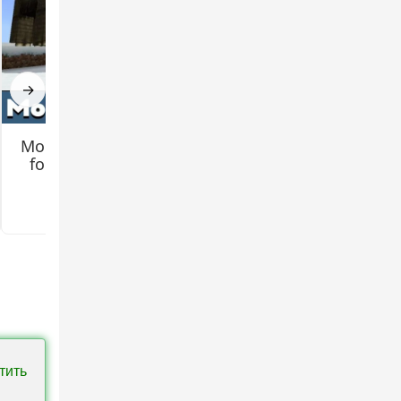
его
→
Mo Creatures Mod
Jenny 2 (Remake)
for Minecraft PE
Mod for Minecraft
PE
3.2
3.3
тить