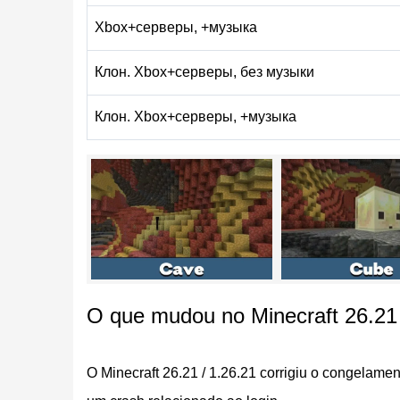
Андроид. Исправления охватывают четыре осн
Xbox+серверы, +музыка
надёжность запуска и техническую логику блок
Клон. Xbox+серверы, без музыки
Область
Исправление
Клон. Xbox+серверы, +музыка
Геймплей
Различные исправлен
Интерфейс
Исправлено зависание
Стабильность
Исправлены несколько
Вход в аккаунт
Исправлен вылет при 
Технические блоки
Исправлены block trait
O que mudou no Minecraft 26.21 
Основные исправления в
O Minecraft 26.21 / 1.26.21 corrigiu o congelame