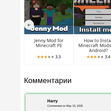
Как скачать Майнкрафт 26
Скачай Майнкрафт 26.21 / 1.26.21 на Андроид
←
региона через магазин. Сделай резервную коп
Jenny Mod for
How to Instal
Для полного архива ветки 26.x включая беты 
Minecraft PE
Minecraft Mods
Android?
Источник:
Minecraft Bedrock Edition 26.21 Hotfi
3.3
3.4
Комментарии
Harry
Commented on May 15, 2026