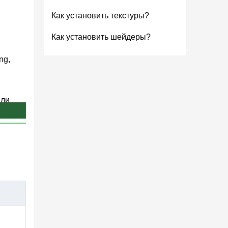
Как установить текстуры?
Как установить шейдеры?
ng,
сли
сборка
гих