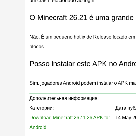
um crash relacionado ao login.
Исправление зависания печи
O Minecraft 26.21 é uma grande 
Открытие печи без доступных рецептов могло 
Não. É um pequeno hotfix de Release focado em e
сессиях выживания и кастомных мирах с огр
blocos.
Майнкрафт 26.21.
Posso instalar este APK no Andr
Исправления вылетов при запу
Sim, jogadores Android podem instalar o APK ma
Исправлено несколько вылетов во время обыч
полностью блокировал запуск игры после обно
Дополнительная информация:
предыдущего обновления, должны установить
Категории:
Дата пуб
Download Minecraft 26 / 1.26 APK for
14 May 2
Исправление вылета на экране
Android