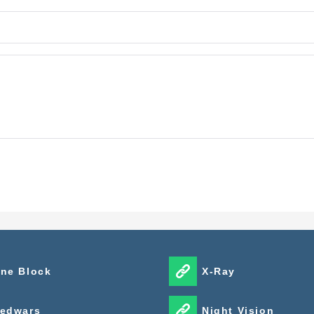
ne Block
X-Ray
edwars
Night Vision