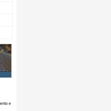
ейса,
mento e